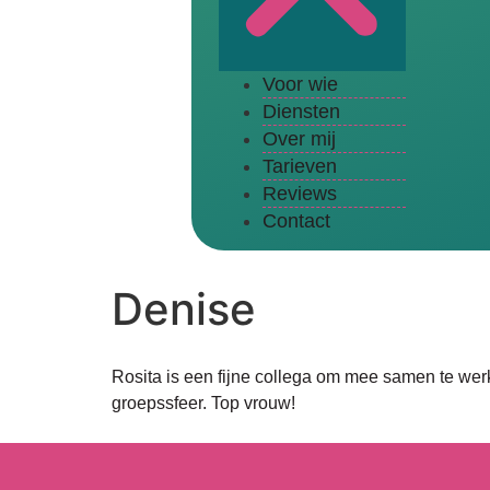
Voor wie
Diensten
Over mij
Tarieven
Reviews
Contact
Denise
Rosita is een fijne collega om mee samen te werk
groepssfeer. Top vrouw!